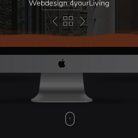
Webdesign 4yourLiving