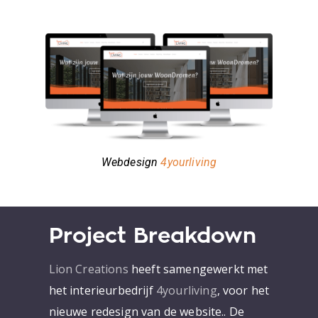
Webdesign
4yourliving
Project Breakdown
Lion Creations
heeft samengewerkt met
het interieurbedrijf
4yourliving
, voor het
nieuwe redesign van de website.. De