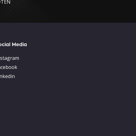
TEN
ocial Media
nstagram
acebook
inkedin