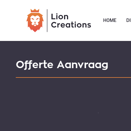
Skip
to
HOME
D
main
content
Offerte Aanvraag