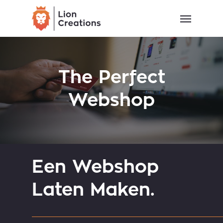
Skip
Menu
to
main
content
The Perfect
Webshop
Een Webshop
Laten Maken.